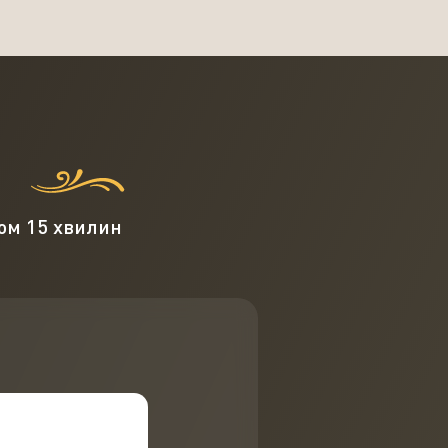
?
гом 15 хвилин