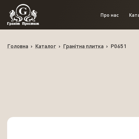
Про нас
Кат
Головна
›
Каталог
›
Гранітна плитка
›
P0651